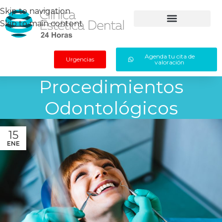
Skip to navigation
Skip to main content
Agenda tu cita de
Urgencias
valoración
Procedimientos
Odontológicos
15
ENE